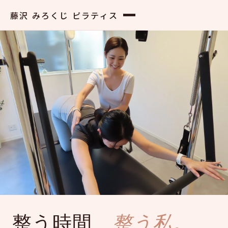
藤沢 みろくじ ピラティス
FUJISAWA MIROKUJI PILATES STUDIO
整う時間、
整う私。